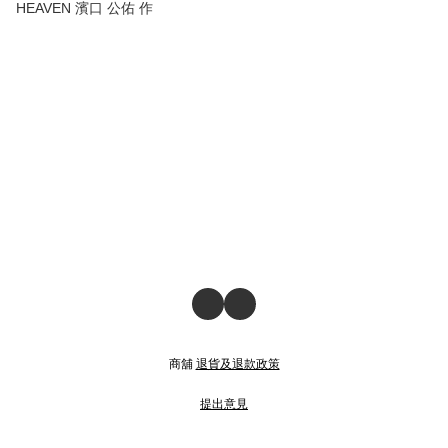
HEAVEN 濱口 公佑 作
商舖
退貨及退款政策
提出意見