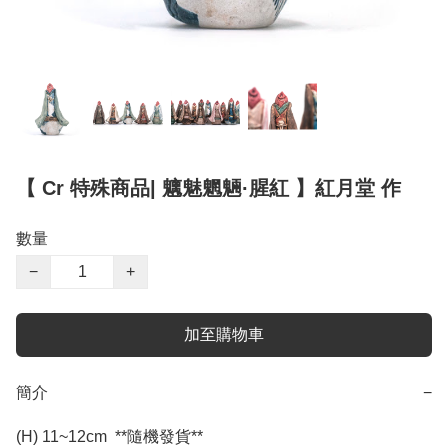
【 Cr 特殊商品| 魑魅魍魎·腥紅 】紅月堂 作
數量
−
+
加至購物車
簡介
−
(H) 11~12cm  **隨機發貨**